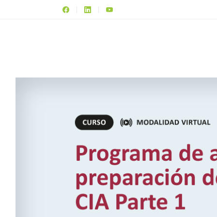
CERT
Y CE